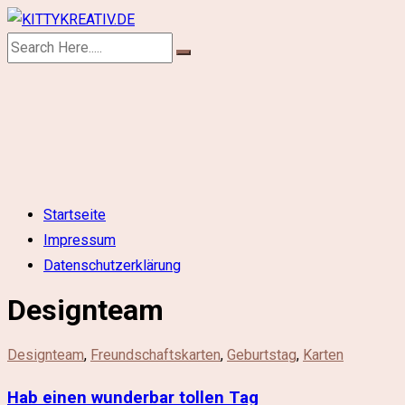
Skip
to
KITTYKREATIV.DE
content
Startseite
Impressum
Datenschutzerklärung
Designteam
Designteam
,
Freundschaftskarten
,
Geburtstag
,
Karten
Hab einen wunderbar tollen Tag